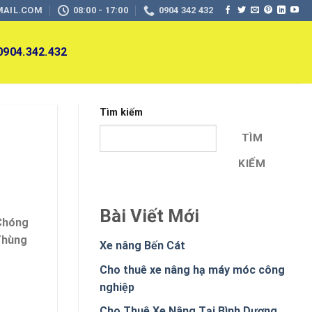
MAIL.COM
08:00 - 17:00
0904 342 432
 0904.342.432
Tìm kiếm
TÌM
KIẾM
Bài Viết Mới
 Chóng
Thùng
Xe nâng Bến Cát
Cho thuê xe nâng hạ máy móc công
nghiệp
Cho Thuê Xe Nâng Tại Bình Dương