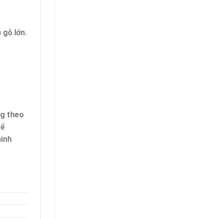
 gỗ lớn.
ng theo
để
minh