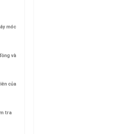
 máy móc
 đồng và
viên của
ểm tra