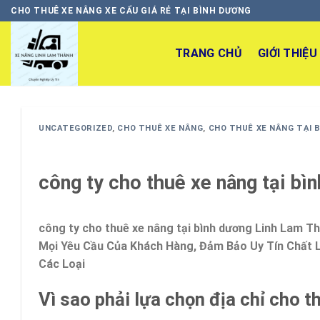
Skip
CHO THUÊ XE NÂNG XE CẨU GIÁ RẺ TẠI BÌNH DƯƠNG
to
content
TRANG CHỦ
GIỚI THIỆU
UNCATEGORIZED
,
CHO THUÊ XE NÂNG
,
CHO THUÊ XE NÂNG TẠI 
công ty cho thuê xe nâng tại bì
công ty cho thuê xe nâng tại bình dương Linh Lam T
Mọi Yêu Cầu Của Khách Hàng, Đảm Bảo Uy Tín Chất
Các Loại
Vì sao phải lựa chọn địa chỉ cho 