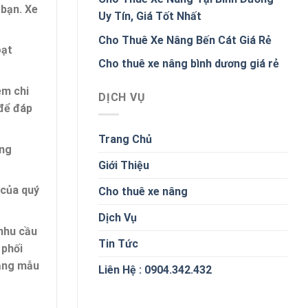
 bạn. Xe
Uy Tín, Giá Tốt Nhất
Cho Thuê Xe Nâng Bến Cát Giá Rẻ
oạt
Cho thuê xe nâng bình dương giá rẻ
êm chi
DỊCH VỤ
 để đáp
Trang Chủ
ợng
Giới Thiệu
 của quý
Cho thuê xe nâng
Dịch Vụ
nhu cầu
Tin Tức
 phối
dạng mẫu
Liên Hệ : 0904.342.432