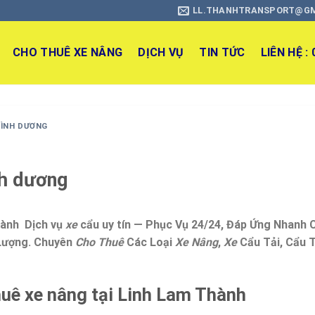
LL.THANHTRANSPORT@G
CHO THUÊ XE NÂNG
DỊCH VỤ
TIN TỨC
LIÊN HỆ :
BÌNH DƯƠNG
nh dương
hành Dịch vụ
xe
cẩu uy tín — Phục Vụ 24/24, Đáp Ứng Nhanh
 Lượng. Chuyên
Cho Thuê
Các Loại
Xe Nâng
,
Xe
Cẩu Tải, Cẩu 
thuê xe nâng tại Linh Lam Thành