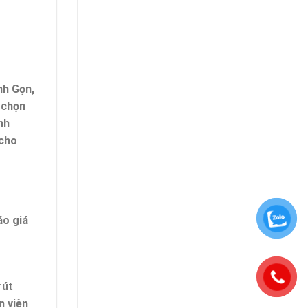
nh Gọn,
 chọn
nh
 cho
áo giá
rút
n viên