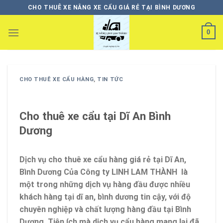
Skip
CHO THUÊ XE NÂNG XE CẨU GIÁ RẺ TẠI BÌNH DƯƠNG
to
content
0
CHO THUÊ XE CẨU HÀNG
,
TIN TỨC
Cho thuê xe cẩu tại Dĩ An Bình
Dương
Dịch vụ
cho thuê xe cẩu hàng giá rẻ tại Dĩ An,
Bình Dương
Của Công ty LINH LAM THÀNH là
một trong những dịch vụ hàng đầu được nhiều
khách hàng tại dĩ an, bình dương tin cậy, với độ
chuyên nghiệp và chất lượng hàng đầu tại Bình
Dương. Tiện ích mà dịch vụ cẩu hàng mang lại đã