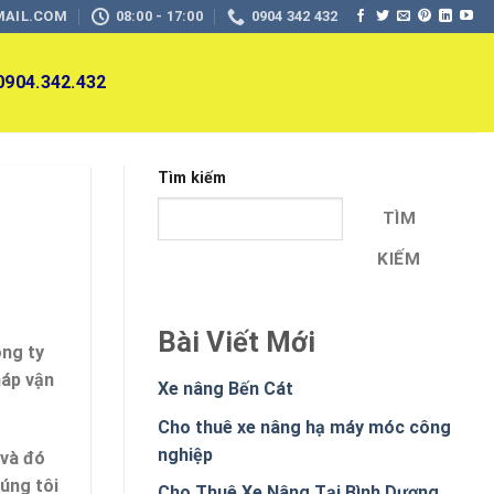
MAIL.COM
08:00 - 17:00
0904 342 432
 0904.342.432
Tìm kiếm
TÌM
KIẾM
Bài Viết Mới
ông ty
háp vận
Xe nâng Bến Cát
Cho thuê xe nâng hạ máy móc công
nghiệp
 và đó
úng tôi
Cho Thuê Xe Nâng Tại Bình Dương