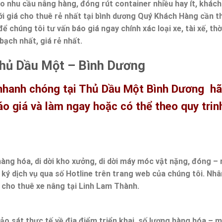
 nhu cầu nâng hàng, đóng rút container nhiều hay ít, khác
ới giá cho thuê rẻ nhất tại bình dương Quý Khách Hàng cần t
ể chúng tôi tư vấn báo giá ngay chính xác loại xe, tài xế, thờ
bạch nhất, giá rẻ nhất.
Thủ Dầu Một – Bình Dương
nhanh chóng tại Thủ Dầu Một Bình Dương hã
 giá và làm ngay hoặc có thể theo quy trinh
àng hóa, di dời kho xưởng, di dời máy móc vật nặng, đóng – 
 ký dịch vụ qua số Hotline trên trang web của chúng tôi. Nhâ
ụ cho thuê xe nâng tại Linh Lam Thành.
hảo sát thực tế về địa điểm triển khai, số lượng hàng hóa –