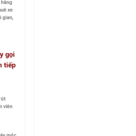
h hàng
huê xe
i gian,
y gọi
 tiếp
rút
n viên
 máy móc