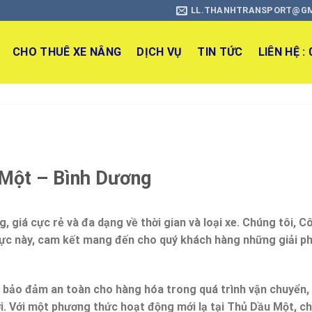
LL.THANHTRANSPORT@G
CHO THUÊ XE NÂNG
DỊCH VỤ
TIN TỨC
LIÊN HỆ :
Một – Bình Dương
g, giá cực rẻ và đa dạng về thời gian và loại xe. Chúng tôi, C
 vực này, cam kết mang đến cho quý khách hàng những giải p
ể bảo đảm an toàn cho hàng hóa trong quá trình vận chuyển,
ới. Với một phương thức hoạt động mới lạ tại Thủ Dầu Một, ch