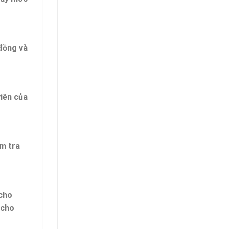
 đồng và
viên của
ểm tra
 cho
cho