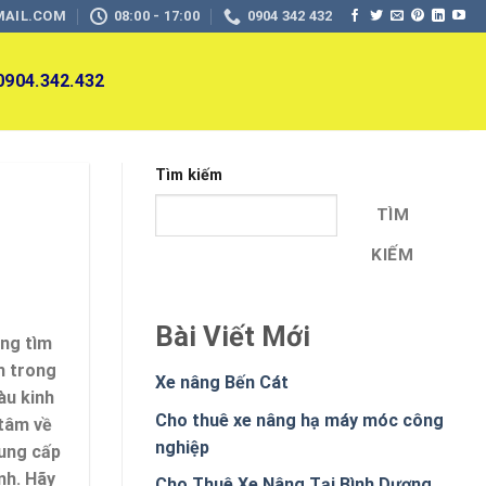
MAIL.COM
08:00 - 17:00
0904 342 432
 0904.342.432
Tìm kiếm
TÌM
KIẾM
Bài Viết Mới
ang tìm
m trong
Xe nâng Bến Cát
àu kinh
Cho thuê xe nâng hạ máy móc công
 tâm về
nghiệp
cung cấp
nh. Hãy
Cho Thuê Xe Nâng Tại Bình Dương