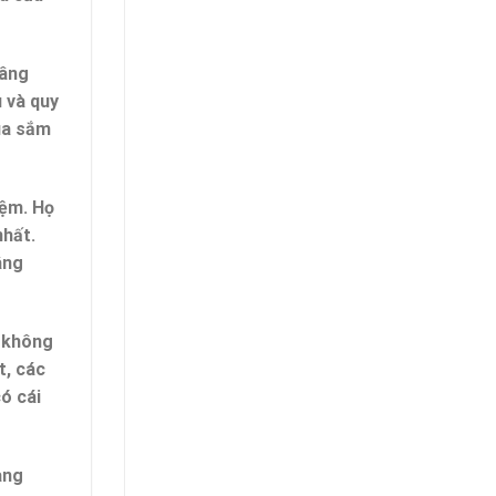
nâng
u và quy
ua sắm
iệm. Họ
nhất.
âng
à không
t, các
ó cái
àng