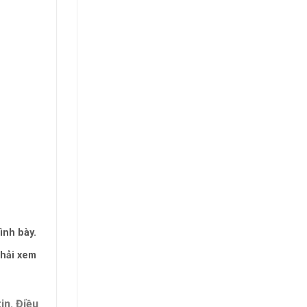
ình bày.
phải xem
in. Điều