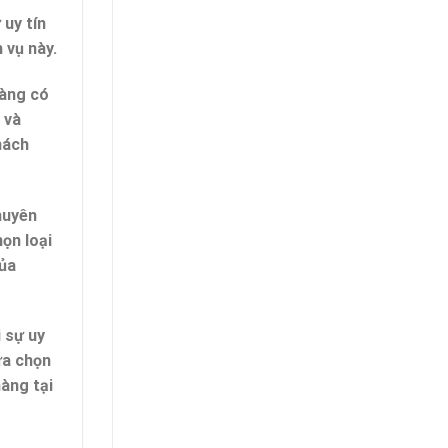
uy tín
 vụ này.
hàng có
 và
hách
huyên
ọn loại
của
 sự uy
ựa chọn
hàng tại