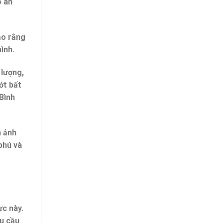
o an
ảo rằng
ình.
 lượng,
ớt bất
Bình
h ảnh
phú và
ực này.
hu cầu