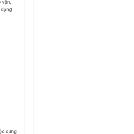
 vận,
a dạng
iệc cung