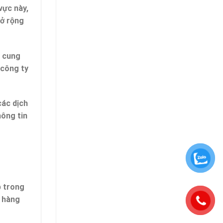
vực này,
mở rộng
ụ cung
 công ty
các dịch
hông tin
p trong
h hàng