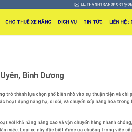
LL.THANHTRANSPORT@G
CHO THUÊ XE NÂNG
DỊCH VỤ
TIN TỨC
LIÊN HỆ :
Uyên, Bình Dương
ng trở thành lựa chọn phổ biến nhờ vào sự thuận tiện và
chi 
ác hoạt động nâng hạ, di dời, và chuyển xếp hàng hóa trong
 hoạt với khả năng nâng cao và vận chuyển hàng nhanh chóng
àm việc. Loại xe này đặc biệt được ưa chuộng trong việc sắp