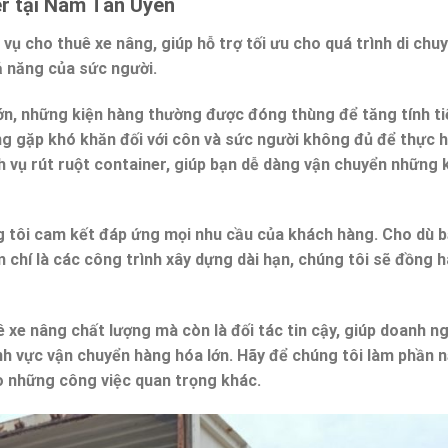
er tại Nam Tân Uyên
vụ cho thuê xe nâng, giúp hỗ trợ tối ưu cho quá trình di chu
ả năng của sức người.
ớn, những kiện hàng thường được đóng thùng để tăng tính tiệ
ng gặp khó khăn đối với côn và sức người không đủ để thực h
 vụ rút ruột container, giúp bạn dễ dàng vận chuyển những 
ng tôi cam kết đáp ứng mọi nhu cầu của khách hàng. Cho dù 
 chí là các công trình xây dựng dài hạn, chúng tôi sẽ đồng 
xe nâng chất lượng mà còn là đối tác tin cậy, giúp doanh n
nh vực vận chuyển hàng hóa lớn. Hãy để chúng tôi làm phần 
o những công việc quan trọng khác.