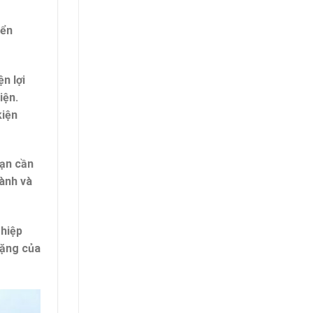
yển
n lợi
iện.
kiện
bạn cần
hành và
ghiệp
nặng của