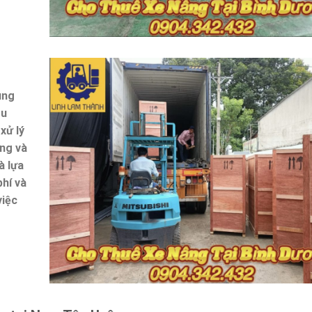
ung
ầu
xử lý
ợng và
à lựa
phí và
việc