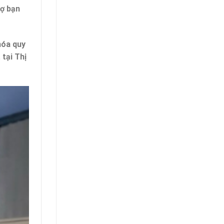
rợ bạn
hóa quy
 tại Thị