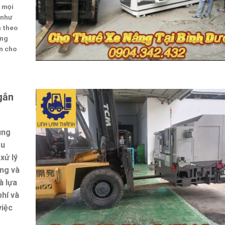
g mọi
 như
à theo
áng
ện cho
gắn
ung
ầu
xử lý
ợng và
à lựa
phí và
việc