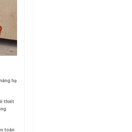
 nâng hạ
i thiết
ọng
an toàn