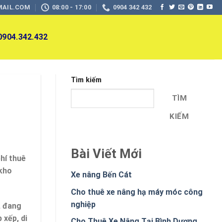
MAIL.COM
08:00 - 17:00
0904 342 432
 0904.342.432
Tìm kiếm
TÌM
KIẾM
Bài Viết Mới
phí thuê
 kho
Xe nâng Bến Cát
Cho thuê xe nâng hạ máy móc công
nghiệp
, đang
 xếp, di
Cho Thuê Xe Nâng Tại Bình Dương